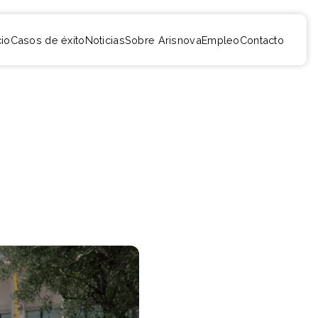
io
Casos de éxito
Noticias
Sobre Arisnova
Empleo
Contacto