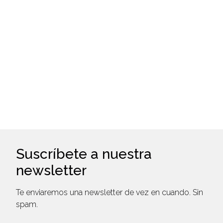
Artículo
April 1, 2025
Bienestar con Mentelem
Entrevista
June 1, 2024
Asociado del mes QUIMACOVA
Suscríbete a nuestra
newsletter
Te enviaremos una newsletter de vez en cuando. Sin
spam.